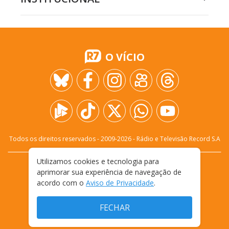
O VÍCIO
Todos os direitos reservados - 2009-
2026
- Rádio e Televisão Record S.A
Utilizamos cookies e tecnologia para
CARREIRA
FALE CONOSCO
PRIVACIDADE
aprimorar sua experiência de navegação de
TERMOS E CONDIÇÕES DE USO
acordo com o
Aviso de Privacidade
.
FECHAR