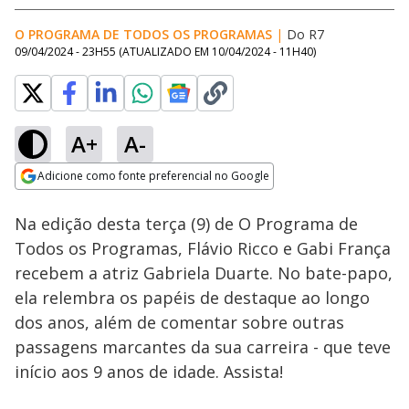
O PROGRAMA DE TODOS OS PROGRAMAS
|
Do R7
09/04/2024 - 23H55
(ATUALIZADO EM
10/04/2024 - 11H40
)
A+
A-
Loaded
:
1.51%
Adicione como fonte preferencial no Google
Ativar
Som
Opens in new window
Na edição desta terça (9) de O Programa de
Todos os Programas, Flávio Ricco e Gabi França
recebem a atriz Gabriela Duarte. No bate-papo,
ela relembra os papéis de destaque ao longo
dos anos, além de comentar sobre outras
passagens marcantes da sua carreira - que teve
início aos 9 anos de idade. Assista!