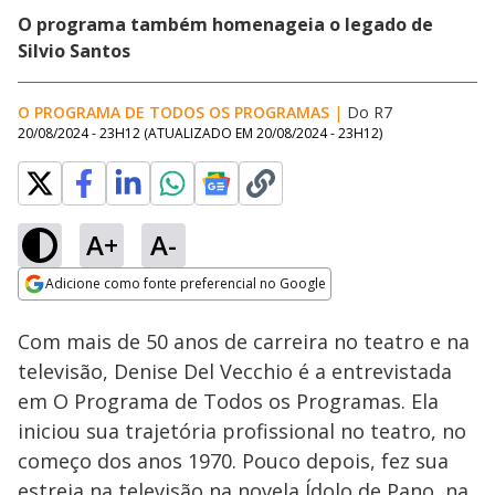
O programa também homenageia o legado de
Silvio Santos
O PROGRAMA DE TODOS OS PROGRAMAS
|
Do R7
20/08/2024 - 23H12
(ATUALIZADO EM
20/08/2024 - 23H12
)
A+
A-
Loaded
:
1.77%
Adicione como fonte preferencial no Google
Subtitles
Ativar
Som
Opens in new window
Com mais de 50 anos de carreira no teatro e na
televisão, Denise Del Vecchio é a entrevistada
em O Programa de Todos os Programas. Ela
iniciou sua trajetória profissional no teatro, no
começo dos anos 1970. Pouco depois, fez sua
estreia na televisão na novela Ídolo de Pano, na