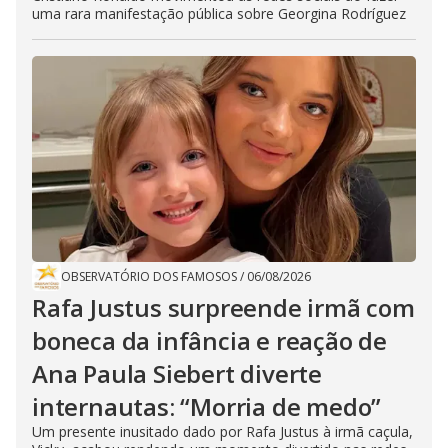
uma rara manifestação pública sobre Georgina Rodríguez
OBSERVATÓRIO DOS FAMOSOS
/
06/08/2026
Rafa Justus surpreende irmã com
boneca da infância e reação de
Ana Paula Siebert diverte
internautas: “Morria de medo”
Um presente inusitado dado por Rafa Justus à irmã caçula,