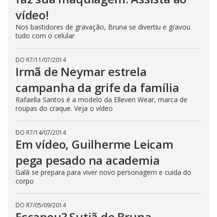
vídeo!
Nos bastidores de gravação, Bruna se divertiu e gravou
tudo com o celular
DO R7
/
11/07/2014
Irmã de Neymar estrela
campanha da grife da família
Rafaella Santos é a modelo da Elleven Wear, marca de
roupas do craque. Veja o vídeo
DO R7
/
14/07/2014
Em vídeo, Guilherme Leicam
pega pesado na academia
Galã se prepara para viver novo personagem e cuida do
corpo
DO R7
/
05/09/2014
Escapou? Sutiã de Bruna