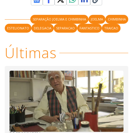
SEPARAÇÃO JOELMA E CHIMBINHA
JOELMA
CHIMBINHA
ESTELIONATO
DELEGACIA
SEPARACAO
FANTASTICO
TRAICAO
Últimas