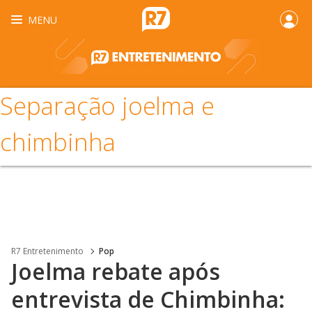
MENU
Separação joelma e
chimbinha
R7 Entretenimento
Pop
Joelma rebate após
entrevista de Chimbinha: