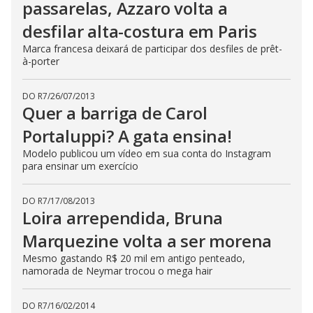
passarelas, Azzaro volta a
desfilar alta-costura em Paris
Marca francesa deixará de participar dos desfiles de prêt-
à-porter
DO R7
/
26/07/2013
Quer a barriga de Carol
Portaluppi? A gata ensina!
Modelo publicou um vídeo em sua conta do Instagram
para ensinar um exercício
DO R7
/
17/08/2013
Loira arrependida, Bruna
Marquezine volta a ser morena
Mesmo gastando R$ 20 mil em antigo penteado,
namorada de Neymar trocou o mega hair
DO R7
/
16/02/2014