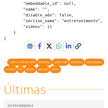
        "embeddable_id": null,

        "name": "",

        "disable_adv": false,

        "section_name": "entretenimento",

        "videos": []

    }

}
CAROL PORTALUPPI
BARRIGA
QUER TER
APRENDA
ABDOMINAL
CORPO
R7
JOVEM
BELEZA
DIETA
Últimas
DO R7
/
10/04/2014