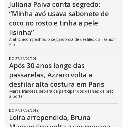
Juliana Paiva conta segredo:
“Minha avó usava sabonete de
coco no rosto e tinha a pele
lisinha”
A atriz acompanhou o segundo dia de desfiles do Fashion
Rio
DO R7
/
26/05/2014
Após 30 anos longe das
passarelas, Azzaro volta a
desfilar alta-costura em Paris
Marca francesa deixará de participar dos desfiles de prêt-
à-porter
DO R7
/
17/08/2013
Loira arrependida, Bruna
Marquezine volta a ser morena