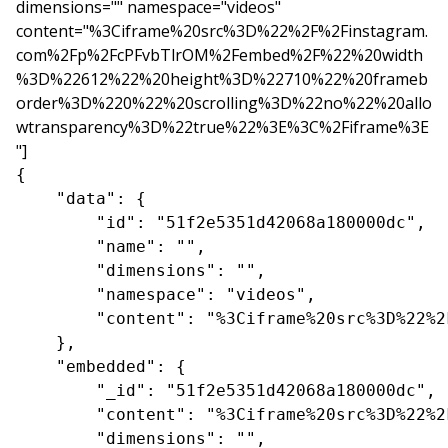
dimensions="" namespace="videos"
content="%3Ciframe%20src%3D%22%2F%2Finstagram.
com%2Fp%2FcPFvbTlrOM%2Fembed%2F%22%20width
%3D%22612%22%20height%3D%22710%22%20frameb
order%3D%220%22%20scrolling%3D%22no%22%20allo
wtransparency%3D%22true%22%3E%3C%2Fiframe%3E
"]
{

    "data": {

        "id": "51f2e5351d42068a180000dc",

        "name": "",

        "dimensions": "",

        "namespace": "videos",

        "content": "%3Ciframe%20src%3D%22%2
    },

    "embedded": {

        "_id": "51f2e5351d42068a180000dc",

        "content": "%3Ciframe%20src%3D%22%2
        "dimensions": "",
