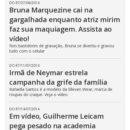
DO R7
/
27/06/2014
Bruna Marquezine cai na
gargalhada enquanto atriz mirim
faz sua maquiagem. Assista ao
vídeo!
Nos bastidores de gravação, Bruna se divertiu e gravou
tudo com o celular
DO R7
/
11/07/2014
Irmã de Neymar estrela
campanha da grife da família
Rafaella Santos é a modelo da Elleven Wear, marca de
roupas do craque. Veja o vídeo
DO R7
/
14/07/2014
Em vídeo, Guilherme Leicam
pega pesado na academia