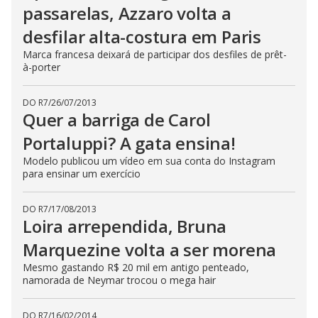
passarelas, Azzaro volta a
desfilar alta-costura em Paris
Marca francesa deixará de participar dos desfiles de prêt-
à-porter
DO R7
/
26/07/2013
Quer a barriga de Carol
Portaluppi? A gata ensina!
Modelo publicou um vídeo em sua conta do Instagram
para ensinar um exercício
DO R7
/
17/08/2013
Loira arrependida, Bruna
Marquezine volta a ser morena
Mesmo gastando R$ 20 mil em antigo penteado,
namorada de Neymar trocou o mega hair
DO R7
/
16/02/2014