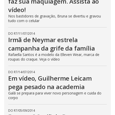
faz sua maquiagem. Assista ao
vídeo!
Nos bastidores de gravação, Bruna se divertiu e gravou
tudo com o celular
DO R7
/
11/07/2014
Irmã de Neymar estrela
campanha da grife da família
Rafaella Santos é a modelo da Elleven Wear, marca de
roupas do craque. Veja o vídeo
DO R7
/
14/07/2014
Em vídeo, Guilherme Leicam
pega pesado na academia
Galã se prepara para viver novo personagem e cuida do
corpo
DO R7
/
05/09/2014