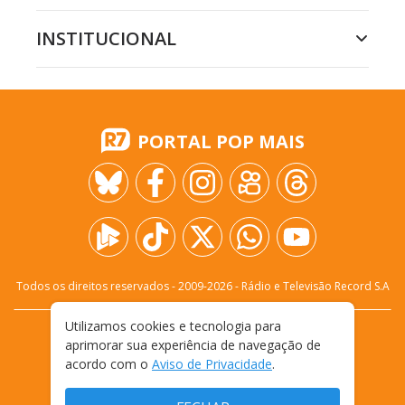
INSTITUCIONAL
PORTAL POP MAIS
Todos os direitos reservados - 2009-
2026
- Rádio e Televisão Record S.A
Utilizamos cookies e tecnologia para
CARREIRA
FALE CONOSCO
PRIVACIDADE
aprimorar sua experiência de navegação de
TERMOS E CONDIÇÕES DE USO
acordo com o
Aviso de Privacidade
.