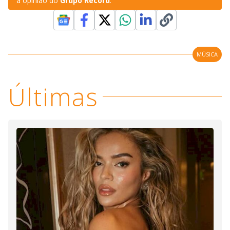
a opinião do
Grupo Record
.
MÚSICA
Últimas