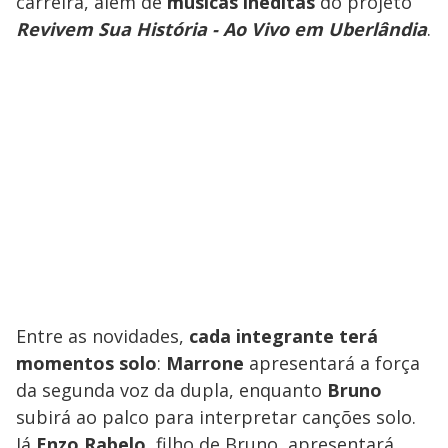
carreira, além de
músicas inéditas
do projeto
Revivem Sua História - Ao Vivo em Uberlândia
.
Entre as novidades,
cada integrante terá
momentos solo
:
Marrone
apresentará a força
da segunda voz da dupla, enquanto
Bruno
subirá ao palco para interpretar canções solo.
Já
Enzo Rabelo
, filho de Bruno, apresentará