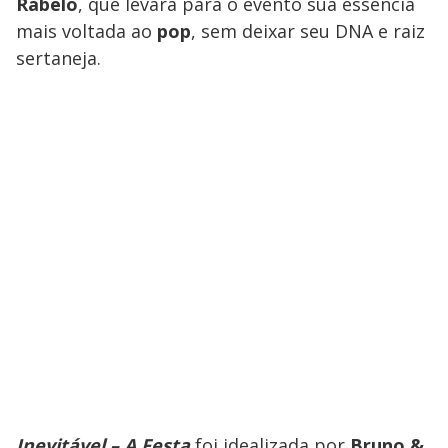
Rabelo
, que levará para o evento sua essência
mais voltada ao
pop
, sem deixar seu DNA e raiz
sertaneja.
Inevitável – A Festa
foi idealizada por
Bruno &