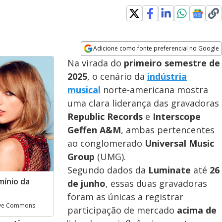
dow
Adicione como fonte preferencial no Google
Opens in new window
Na virada do
primeiro semestre de
2025
, o cenário da
indústria
musical
norte-americana mostra
uma clara liderança das gravadoras
Republic Records
e
Interscope
Geffen A&M
, ambas pertencentes
ao conglomerado
Universal Music
Group
(UMG).
Segundo dados da
Luminate
até
26
mínio da
de junho
, essas duas gravadoras
foram as únicas a registrar
tive Commons
participação de mercado
acima de