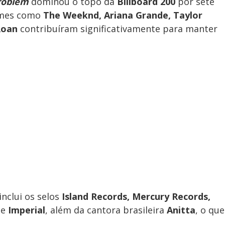
roblem
dominou o topo da
Billboard 200
por sete
omes como
The Weeknd, Ariana Grande, Taylor
Roan
contribuíram significativamente para manter
clui os selos
Island Records, Mercury Records,
te
Imperial
, além da cantora brasileira
Anitta
, o que