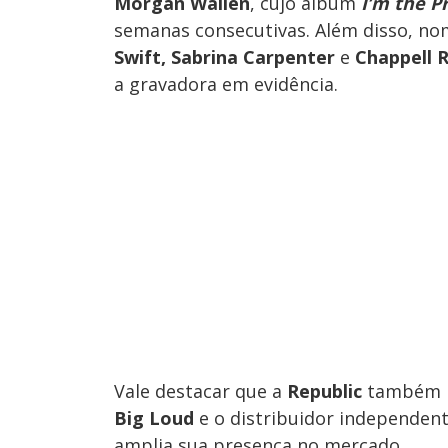
Morgan Wallen
, cujo álbum
I’m the P
semanas consecutivas. Além disso, n
Swift, Sabrina Carpenter
e
Chappell 
a gravadora em evidência.
Vale destacar que a
Republic
também in
Big Loud
e o distribuidor independen
amplia sua presença no mercado.