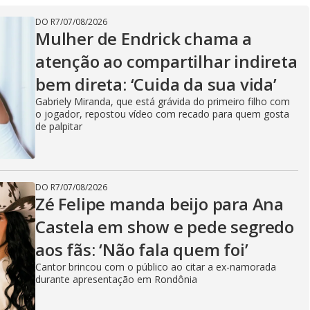
V
DO R7
/
07/08/2026
Mulher de Endrick chama a
i
atenção ao compartilhar indireta
bem direta: ‘Cuida da sua vida’
Gabriely Miranda, que está grávida do primeiro filho com
d
o jogador, repostou vídeo com recado para quem gosta
de palpitar
e
DO R7
/
07/08/2026
Zé Felipe manda beijo para Ana
Castela em show e pede segredo
o
aos fãs: ‘Não fala quem foi’
Cantor brincou com o público ao citar a ex-namorada
durante apresentação em Rondônia