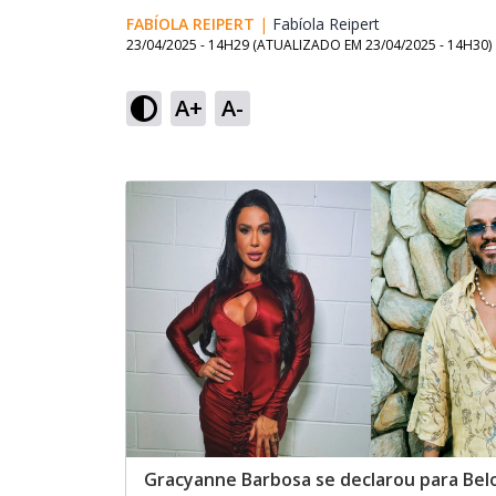
FABÍOLA REIPERT
|
Fabíola Reipert
Opens in new w
23/04/2025 - 14H29
(ATUALIZADO EM
23/04/2025 - 14H30
)
A+
A-
Gracyanne Barbosa se declarou para Bel