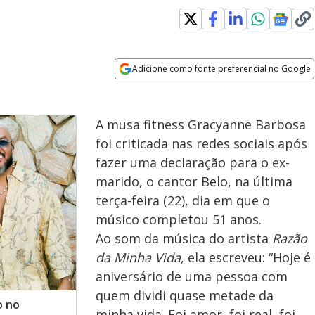
indow
Adicione como fonte preferencial no Google
Opens in new window
A musa fitness Gracyanne Barbosa
foi criticada nas redes sociais após
fazer uma declaração para o ex-
marido, o cantor Belo, na última
terça-feira (22), dia em que o
músico completou 51 anos.
Ao som da música do artista
Razão
da Minha Vida
, ela escreveu: “Hoje é
aniversário de uma pessoa com
quem dividi quase metade da
o no
minha vida. Foi amor, foi real, foi