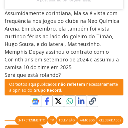
A post shared by +A (@maisa)
Assumidamente corintiana, Maisa é vista com
frequência nos jogos do clube na Neo Química
Arena. Em dezembro, ela também foi vista
curtindo férias ao lado do goleiro do Timão,
Hugo Souza, e do lateral, Matheuzinho.
Memphis Depay assinou o contrato com o
Corinthians em setembro de 2024 e assumiu a
camisa 10 do time em 2025.
Será que está rolando?
Os textos aqui publicados
não refletem
necessariamente
a opinião do
Grupo Record
.
ENTRETENIMENTO
TV
TELEVISÃO
FAMOSOS
CELEBRIDADES