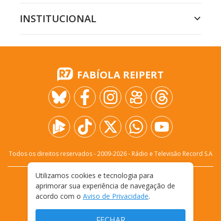
INSTITUCIONAL
FABÍOLA REIPERT
Todos os direitos reservados - 2009-
2026
- Rádio e Televisão Record S.A
Utilizamos cookies e tecnologia para
CARREIRA
FALE CONOSCO
PRIVACIDADE
aprimorar sua experiência de navegação de
TERMOS E CONDIÇÕES DE USO
acordo com o
Aviso de Privacidade
.
FECHAR