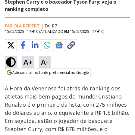
Stephen Curry e o boxeador Tyson Fury; veja o
ranking completo
FABÍOLA REIPERT
|
Do R7
15/05/2025 - 17H10
(ATUALIZADO EM
15/05/2025 - 17H10
)
A+
A-
Loaded
:
37.28%
Adicione como fonte preferencial no Google
Subtitles
Ativar
Som
Opens in new window
A Hora da Venenosa foi atrás do ranking dos
atletas mais bem pagos do mundo! Cristiano
Ronaldo é o primeiro da lista, com 275 milhões
de dólares ao ano, o equivalente a R$ 1,5 bilhão.
Em seguida, estão o jogador de basquete
Stephen Curry, com R$ 878 milhões, e o