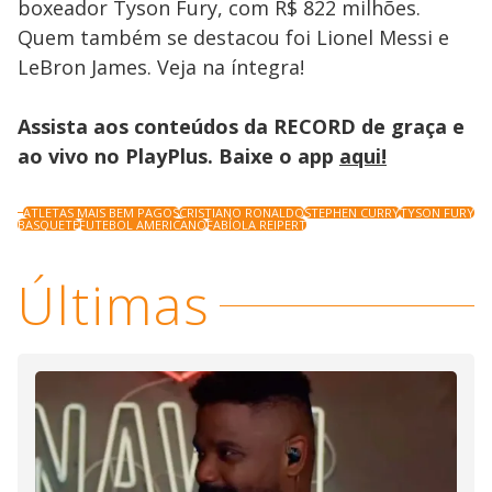
boxeador Tyson Fury, com R$ 822 milhões.
Quem também se destacou foi Lionel Messi e
LeBron James. Veja na íntegra!
Assista aos conteúdos da RECORD de graça e
ao vivo no PlayPlus. Baixe o app
aqui!
ATLETAS MAIS BEM PAGOS
CRISTIANO RONALDO
STEPHEN CURRY
TYSON FURY
BASQUETE
FUTEBOL AMERICANO
FABÍOLA REIPERT
Últimas