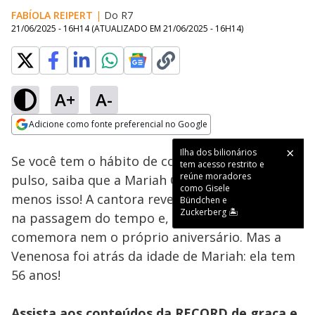
FABÍOLA REIPERT
|
Do R7
21/06/2025 - 16H14
(ATUALIZADO EM
21/06/2025 - 16H14
)
A+
A-
Loaded
:
100.00%
Adicione como fonte preferencial no Google
Subtitles
Ativar
Som
Opens in new window
Ilha dos bilionários
Se você tem o hábito de colocar um relógio no
tem acesso restrito e
reúne moradores
pulso, saiba que a Mariah Carey usa tudo,
como Gisele
menos isso! A cantora revelou que não acredita
Bündchen e
Zuckerberg 🏝️
na passagem do tempo e, por isso, não
comemora nem o próprio aniversário. Mas a
Venenosa foi atrás da idade de Mariah: ela tem
56 anos!
Assista aos conteúdos da RECORD de graça e