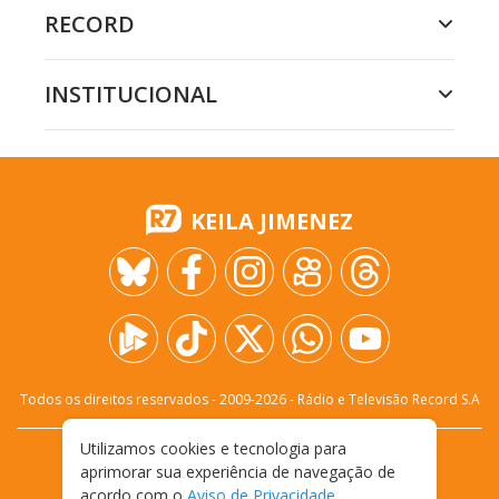
RECORD
INSTITUCIONAL
KEILA JIMENEZ
Todos os direitos reservados - 2009-
2026
- Rádio e Televisão Record S.A
Utilizamos cookies e tecnologia para
CARREIRA
FALE CONOSCO
PRIVACIDADE
aprimorar sua experiência de navegação de
TERMOS E CONDIÇÕES DE USO
acordo com o
Aviso de Privacidade
.