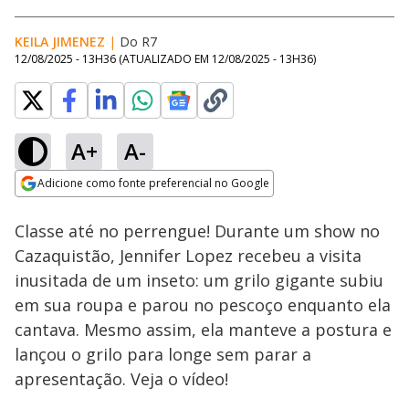
KEILA JIMENEZ
|
Do R7
12/08/2025 - 13H36
(ATUALIZADO EM
12/08/2025 - 13H36
)
A+
A-
Loaded
:
67.72%
Adicione como fonte preferencial no Google
Subtitles
Ativar
Som
Opens in new window
Classe até no perrengue! Durante um show no
Cazaquistão, Jennifer Lopez recebeu a visita
inusitada de um inseto: um grilo gigante subiu
em sua roupa e parou no pescoço enquanto ela
cantava. Mesmo assim, ela manteve a postura e
lançou o grilo para longe sem parar a
apresentação. Veja o vídeo!