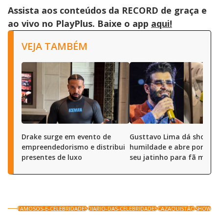
Assista aos conteúdos da RECORD de graça e
ao vivo no PlayPlus. Baixe o app
aqui!
VEJA TAMBÉM
Drake surge em evento de
Gusttavo Lima dá show d
empreendedorismo e distribui
humildade e abre portas 
presentes de luxo
seu jatinho para fã mirim
FAMOSOS-E-CELEBRIDADES
DIARIO-DAS-CELEBRIDADES
CAZAQUISTÃO
SHOW