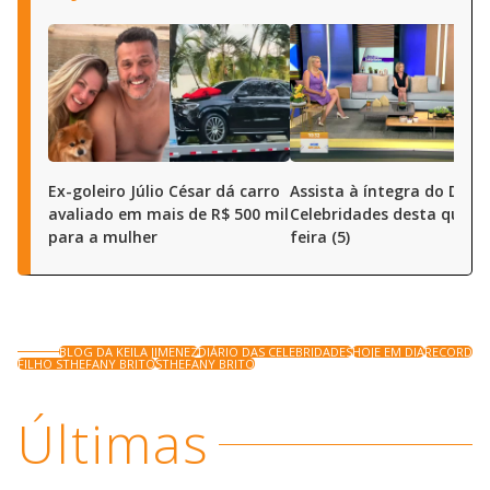
Ex-goleiro Júlio César dá carro
Assista à íntegra do Diári
avaliado em mais de R$ 500 mil
Celebridades desta quart
para a mulher
feira (5)
BLOG DA KEILA JIMENEZ
DIÁRIO DAS CELEBRIDADES
HOJE EM DIA
RECORD
FILHO STHEFANY BRITO
STHEFANY BRITO
Últimas