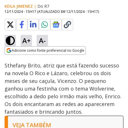
KEILA JIMENEZ
|
Do R7
12/11/2024 - 15H17
(ATUALIZADO EM
12/11/2024 - 15H17
)
A+
A-
Loaded
:
100.00%
Adicione como fonte preferencial no Google
Ativar
Som
Opens in new window
Sthefany Brito, atriz que está fazendo sucesso
na novela O Rico e Lázaro, celebrou os dois
meses de seu caçula, Vicenzo. O pequeno
ganhou uma festinha com o tema Wolverine,
escolhido a dedo pelo irmão mais velho, Enrico.
Os dois encantaram as redes ao aparecerem
fantasiados e brincando juntos.
VEJA TAMBÉM