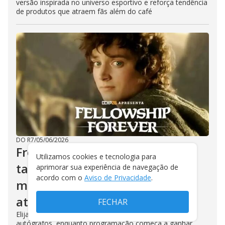
versão inspirada no universo esportivo e reforça tendência
de produtos que atraem fãs além do café
DO R7
/
05/06/2026
Frodo estará na CCXP26; evento
Utilizamos cookies e tecnologia para
também confirma autor de
aprimorar sua experiência de navegação de
acordo com o
Aviso de Privacidade
.
mangás de terror entre as
atrações
FECHAR
Elijah Wood participará de painéis, fotos e sessões de
autógrafos, enquanto programação começa a ganhar