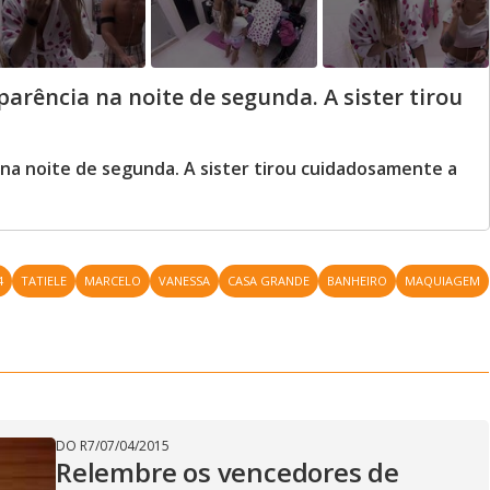
arência na noite de segunda. A sister tirou
 na noite de segunda. A sister tirou cuidadosamente a
4
TATIELE
MARCELO
VANESSA
CASA GRANDE
BANHEIRO
MAQUIAGEM
DO R7
/
07/04/2015
Relembre os vencedores de