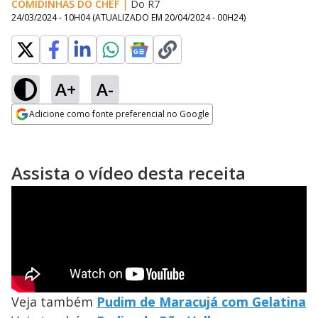
COMIDINHAS DO CHEF
|
Do R7
24/03/2024 - 10H04
(ATUALIZADO EM
20/04/2024 - 00H24
)
A+
A-
Adicione como fonte preferencial no Google
Opens in new window
Assista o vídeo desta receita
Veja também
Pudim de Maracujá com Gelatina