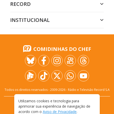
RECORD
INSTITUCIONAL
COMIDINHAS DO CHEF
Todos os direitos reservados - 2009-
2026
- Rádio e Televisão Record S.A
Utilizamos cookies e tecnologia para
CARREIRA
FALE CONOSCO
PRIVACIDADE
aprimorar sua experiência de navegação de
TERMOS E CONDIÇÕES DE USO
acordo com o
Aviso de Privacidade
.