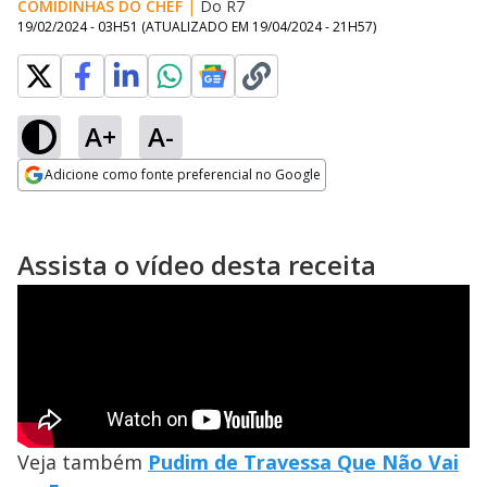
COMIDINHAS DO CHEF
|
Do R7
19/02/2024 - 03H51
(ATUALIZADO EM
19/04/2024 - 21H57
)
A+
A-
Adicione como fonte preferencial no Google
Opens in new window
Assista o vídeo desta receita
Veja também
Pudim de Travessa Que Não Vai