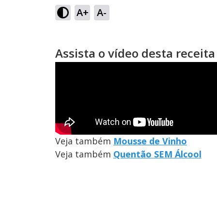
A+
A-
Assista o vídeo desta receita
Veja também
Mousse de Vinho
Veja também
Quentão SEM Álcool