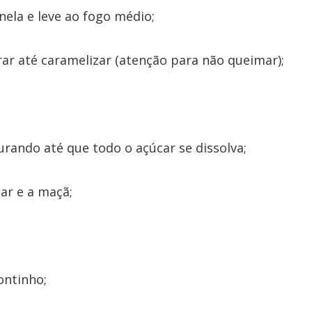
la e leve ao fogo médio;
ar até caramelizar (atenção para não queimar);
urando até que todo o açúcar se dissolva;
ar e a maçã;
ontinho;