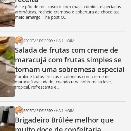
Asse pão de mel caseiro com massa úmida, especiarias
aromáticas, recheio cremoso e cobertura de chocolate
meio amargo. The post O...
RECEITAS DE PESO
/
HÁ 1 HORA
Salada de frutas com creme de
maracujá com frutas simples se
tornam uma sobremesa especial
Combine frutas frescas e coloridas com creme de
maracujá aveludado, criando uma sobremesa leve,
tropical, refrescante e...
RECEITAS DE PESO
/
HÁ 1 HORA
Brigadeiro Brûlée melhor que
muito doce de confeitaria