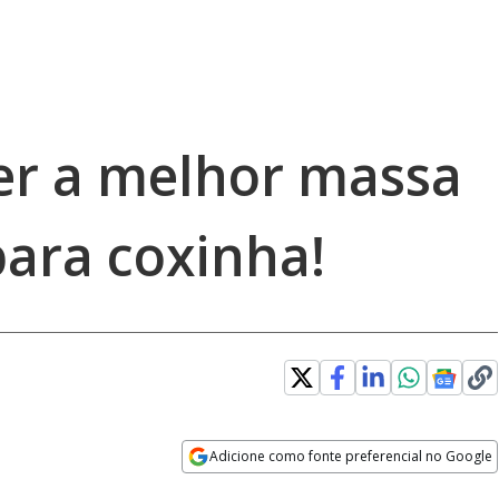
er a melhor massa
ara coxinha!
Adicione como fonte preferencial no Google
Opens in new window