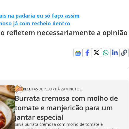
ais na padaria eu só faço assim
emoso já com recheio dentro
ão refletem necessariamente a opinião
RECEITAS DE PESO
/
HÁ 29 MINUTOS
Burrata cremosa com molho de
tomate e manjericão para um
jantar especial
Sirva burrata cremosa com molho de tomate e