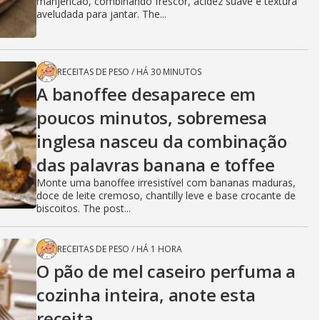
manjericão, combinando frescor, acidez suave e textura
aveludada para jantar. The...
RECEITAS DE PESO
/
HÁ 30 MINUTOS
A banoffee desaparece em
poucos minutos, sobremesa
inglesa nasceu da combinação
das palavras banana e toffee
Monte uma banoffee irresistível com bananas maduras,
doce de leite cremoso, chantilly leve e base crocante de
biscoitos. The post...
RECEITAS DE PESO
/
HÁ 1 HORA
O pão de mel caseiro perfuma a
cozinha inteira, anote esta
receita