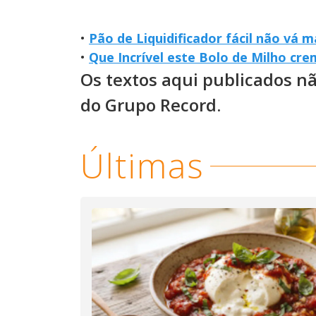
•
Pão de Liquidificador fácil não vá m
•
Que Incrível este Bolo de Milho cr
Os textos aqui publicados n
do Grupo Record.
Últimas