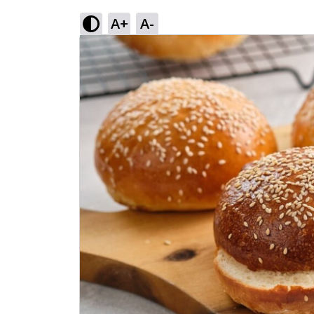
A+
A-