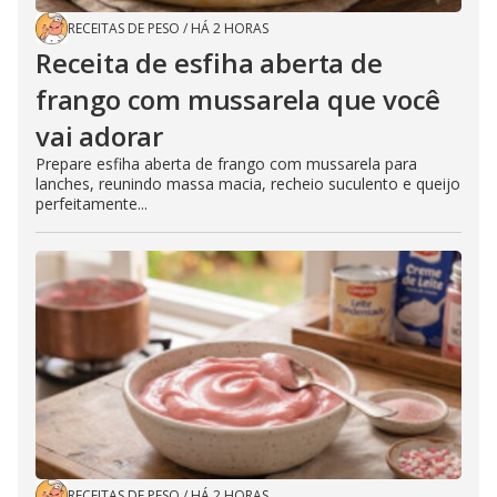
RECEITAS DE PESO
/
HÁ 2 HORAS
Receita de esfiha aberta de
frango com mussarela que você
vai adorar
Prepare esfiha aberta de frango com mussarela para
lanches, reunindo massa macia, recheio suculento e queijo
perfeitamente...
RECEITAS DE PESO
/
HÁ 2 HORAS