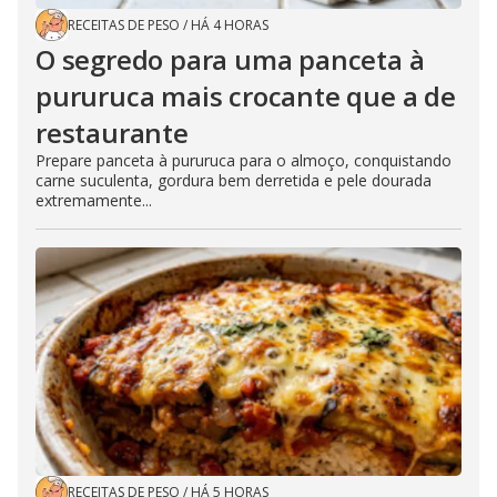
RECEITAS DE PESO
/
HÁ 4 HORAS
O segredo para uma panceta à
pururuca mais crocante que a de
restaurante
Prepare panceta à pururuca para o almoço, conquistando
carne suculenta, gordura bem derretida e pele dourada
extremamente...
RECEITAS DE PESO
/
HÁ 5 HORAS