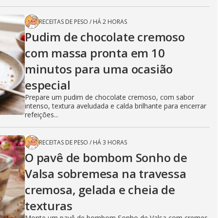
RECEITAS DE PESO
/
HÁ 2 HORAS
Pudim de chocolate cremoso
com massa pronta em 10
minutos para uma ocasião
especial
Prepare um pudim de chocolate cremoso, com sabor
intenso, textura aveludada e calda brilhante para encerrar
refeições...
RECEITAS DE PESO
/
HÁ 3 HORAS
O pavê de bombom Sonho de
Valsa sobremesa na travessa
cremosa, gelada e cheia de
texturas
Monte um pavê de bombom Sonho de Valsa com cremes