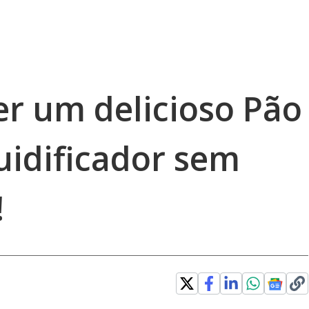
er um delicioso Pão
uidificador sem
!