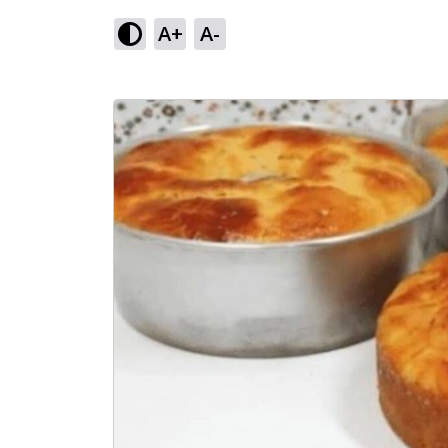
A+
A-