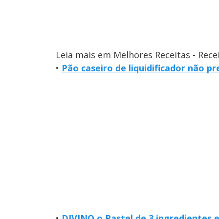
Leia mais em Melhores Receitas - Rece
•
Pão caseiro de liquidificador não p
•
DIVINO o Pastel de 3 ingredientes