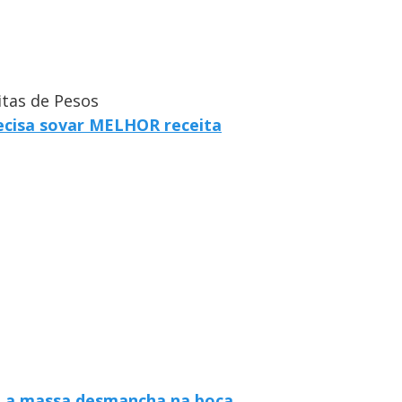
itas de Pesos
recisa sovar MELHOR receita
 e a massa desmancha na boca