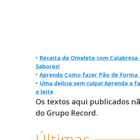
•
Receita de Omelete com Calabresa
Sabores!
•
Aprenda Como fazer Pão de Forma I
•
Uma delícia sem culpa! Aprenda a fa
e leite
Os textos aqui publicados n
do Grupo Record.
Últimas