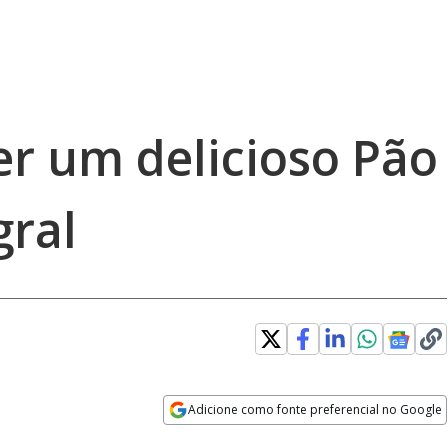
er um delicioso Pão
gral
Adicione como fonte preferencial no Google
Opens in new window