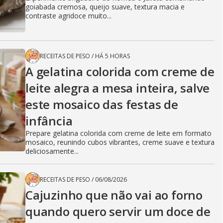
goiabada cremosa, queijo suave, textura macia e
contraste agridoce muito...
RECEITAS DE PESO
/
HÁ 5 HORAS
A gelatina colorida com creme de
leite alegra a mesa inteira, salve
este mosaico das festas de
infância
Prepare gelatina colorida com creme de leite em formato
mosaico, reunindo cubos vibrantes, creme suave e textura
deliciosamente...
RECEITAS DE PESO
/
06/08/2026
Cajuzinho que não vai ao forno
quando quero servir um doce de