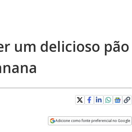
er um delicioso pão
banana
Adicione como fonte preferencial no Google
Opens in new window