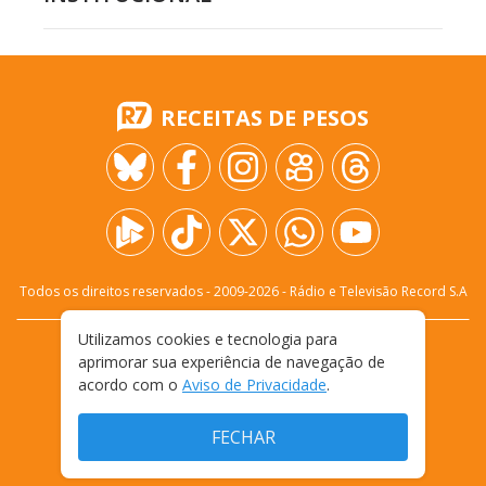
RECEITAS DE PESOS
Todos os direitos reservados - 2009-
2026
- Rádio e Televisão Record S.A
Utilizamos cookies e tecnologia para
CARREIRA
FALE CONOSCO
PRIVACIDADE
aprimorar sua experiência de navegação de
TERMOS E CONDIÇÕES DE USO
acordo com o
Aviso de Privacidade
.
FECHAR