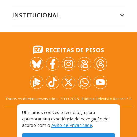
INSTITUCIONAL
RECEITAS DE PESOS
Todos os direitos reservados - 2009-
2026
- Rádio e Televisão Record S.A
Utilizamos cookies e tecnologia para
CARREIRA
FALE CONOSCO
PRIVACIDADE
aprimorar sua experiência de navegação de
TERMOS E CONDIÇÕES DE USO
acordo com o
Aviso de Privacidade
.