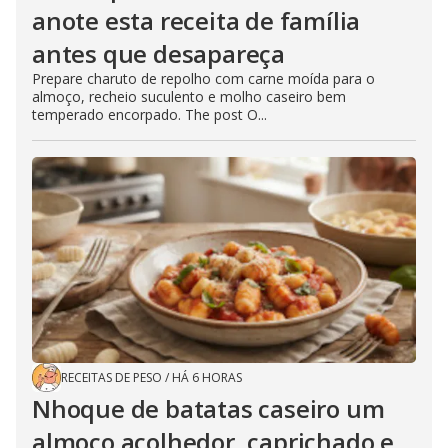
anote esta receita de família
antes que desapareça
Prepare charuto de repolho com carne moída para o
almoço, recheio suculento e molho caseiro bem
temperado encorpado. The post O...
RECEITAS DE PESO
/
HÁ 6 HORAS
Nhoque de batatas caseiro um
almoço acolhedor, caprichado e