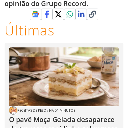
opinião do Grupo Record.
Últimas
RECEITAS DE PESO
/
HÁ 51 MINUTOS
O pavê Moça Gelada desaparece