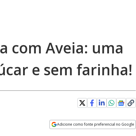
a com Aveia: uma
úcar e sem farinha!
Adicione como fonte preferencial no Google
Opens in new window