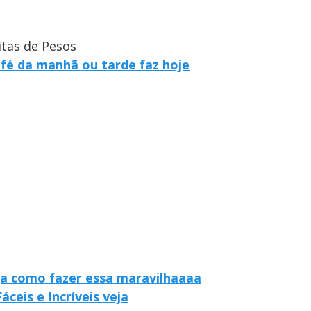
itas de Pesos
afé da manhã ou tarde faz hoje
eja como fazer essa maravilhaaaa
áceis e Incríveis veja