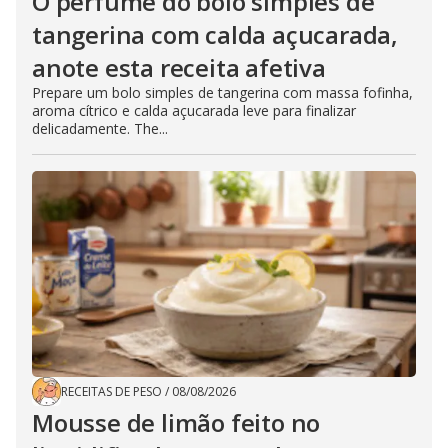
O perfume do bolo simples de
tangerina com calda açucarada,
anote esta receita afetiva
Prepare um bolo simples de tangerina com massa fofinha,
aroma cítrico e calda açucarada leve para finalizar
delicadamente. The...
RECEITAS DE PESO
/
08/08/2026
Mousse de limão feito no