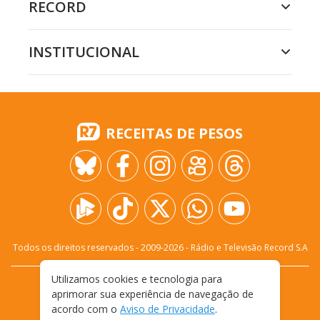
RECORD
INSTITUCIONAL
RECEITAS DE PESOS
Todos os direitos reservados - 2009-
2026
- Rádio e Televisão Record S.A
Utilizamos cookies e tecnologia para
CARREIRA
FALE CONOSCO
PRIVACIDADE
aprimorar sua experiência de navegação de
TERMOS E CONDIÇÕES DE USO
acordo com o
Aviso de Privacidade
.