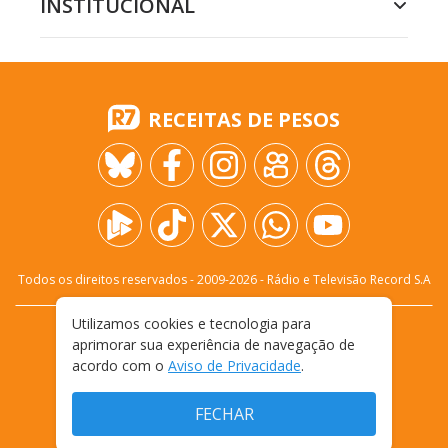
INSTITUCIONAL
RECEITAS DE PESOS
Todos os direitos reservados - 2009-
2026
- Rádio e Televisão Record S.A
Utilizamos cookies e tecnologia para
CARREIRA
FALE CONOSCO
PRIVACIDADE
aprimorar sua experiência de navegação de
TERMOS E CONDIÇÕES DE USO
acordo com o
Aviso de Privacidade
.
FECHAR