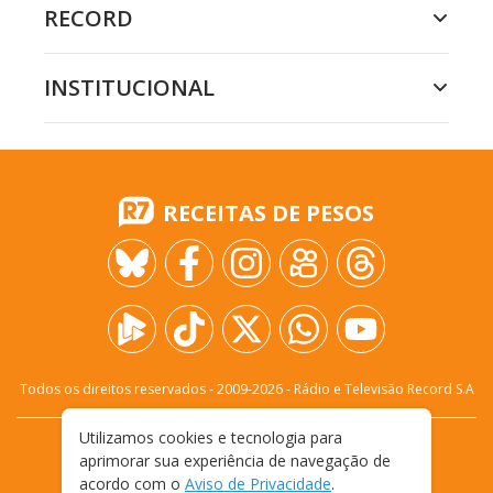
RECORD
INSTITUCIONAL
RECEITAS DE PESOS
Todos os direitos reservados - 2009-
2026
- Rádio e Televisão Record S.A
Utilizamos cookies e tecnologia para
CARREIRA
FALE CONOSCO
PRIVACIDADE
aprimorar sua experiência de navegação de
TERMOS E CONDIÇÕES DE USO
acordo com o
Aviso de Privacidade
.