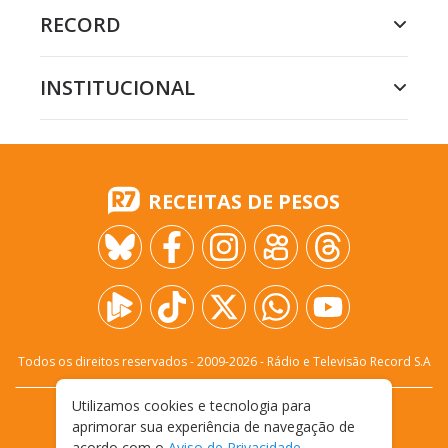
RECORD
INSTITUCIONAL
RECEITAS DE PESOS
Todos os direitos reservados - 2009-
2026
- Rádio e Televisão Record S.A
Utilizamos cookies e tecnologia para
CARREIRA
FALE CONOSCO
PRIVACIDADE
aprimorar sua experiência de navegação de
TERMOS E CONDIÇÕES DE USO
acordo com o
Aviso de Privacidade
.