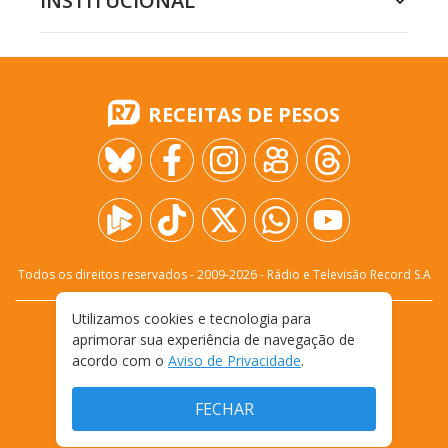
INSTITUCIONAL
RECEITAS DE PESOS
Todos os direitos reservados - 2009-
2026
- Rádio e Televisão Record S.A
Utilizamos cookies e tecnologia para
CARREIRA
FALE CONOSCO
PRIVACIDADE
aprimorar sua experiência de navegação de
TERMOS E CONDIÇÕES DE USO
acordo com o
Aviso de Privacidade
.
FECHAR