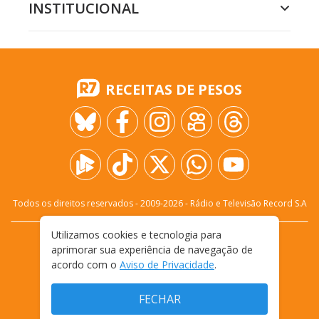
INSTITUCIONAL
RECEITAS DE PESOS
Todos os direitos reservados - 2009-
2026
- Rádio e Televisão Record S.A
Utilizamos cookies e tecnologia para
CARREIRA
FALE CONOSCO
PRIVACIDADE
aprimorar sua experiência de navegação de
TERMOS E CONDIÇÕES DE USO
acordo com o
Aviso de Privacidade
.
FECHAR