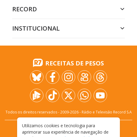
RECORD
INSTITUCIONAL
RECEITAS DE PESOS
Todos os direitos reservados - 2009-
2026
- Rádio e Televisão Record S.A
Utilizamos cookies e tecnologia para
CARREIRA
FALE CONOSCO
PRIVACIDADE
aprimorar sua experiência de navegação de
TERMOS E CONDIÇÕES DE USO