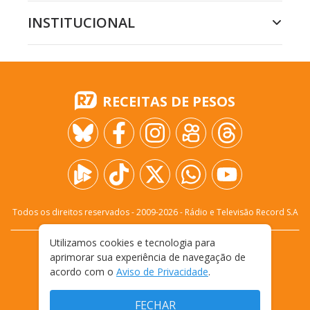
INSTITUCIONAL
RECEITAS DE PESOS
Todos os direitos reservados - 2009-
2026
- Rádio e Televisão Record S.A
Utilizamos cookies e tecnologia para
CARREIRA
FALE CONOSCO
PRIVACIDADE
aprimorar sua experiência de navegação de
TERMOS E CONDIÇÕES DE USO
acordo com o
Aviso de Privacidade
.
FECHAR