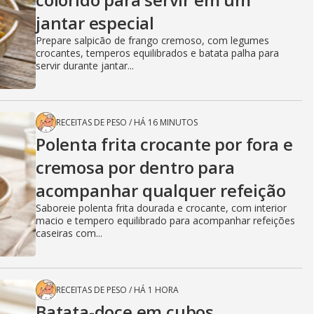
jantar especial
Prepare salpicão de frango cremoso, com legumes
crocantes, temperos equilibrados e batata palha para
servir durante jantar...
RECEITAS DE PESO
/
HÁ 16 MINUTOS
Polenta frita crocante por fora e
cremosa por dentro para
acompanhar qualquer refeição
Saboreie polenta frita dourada e crocante, com interior
macio e tempero equilibrado para acompanhar refeições
caseiras com...
RECEITAS DE PESO
/
HÁ 1 HORA
Batata-doce em cubos