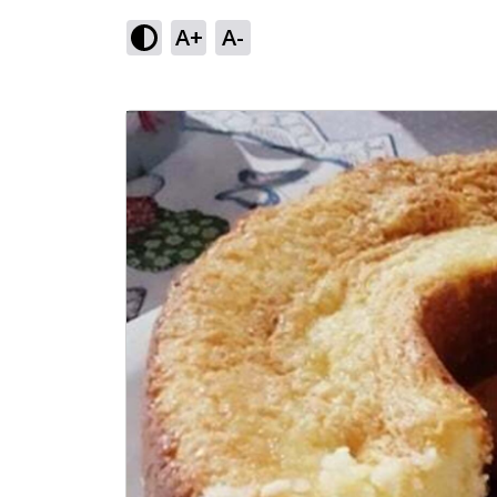
A+
A-