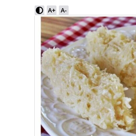
A+
A-