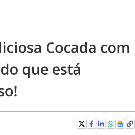
liciosa Cocada com
ado que está
so!