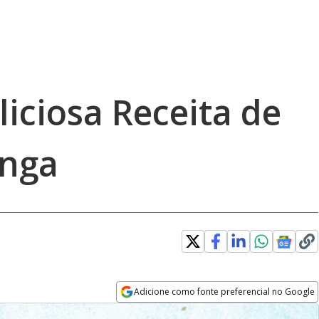
iciosa Receita de
nga
Adicione como fonte preferencial no Google
Opens in new window