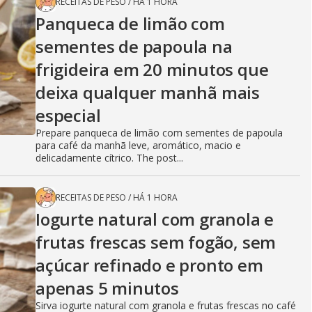
RECEITAS DE PESO
/
HÁ 1 HORA
Panqueca de limão com
sementes de papoula na
frigideira em 20 minutos que
deixa qualquer manhã mais
especial
Prepare panqueca de limão com sementes de papoula
para café da manhã leve, aromático, macio e
delicadamente cítrico. The post...
RECEITAS DE PESO
/
HÁ 1 HORA
Iogurte natural com granola e
frutas frescas sem fogão, sem
açúcar refinado e pronto em
apenas 5 minutos
Sirva iogurte natural com granola e frutas frescas no café