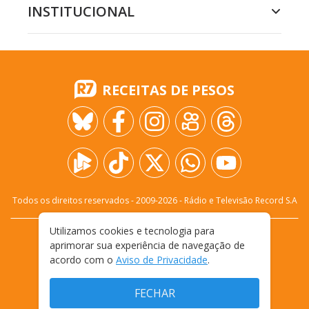
INSTITUCIONAL
RECEITAS DE PESOS
Todos os direitos reservados - 2009-
2026
- Rádio e Televisão Record S.A
Utilizamos cookies e tecnologia para
CARREIRA
FALE CONOSCO
PRIVACIDADE
aprimorar sua experiência de navegação de
TERMOS E CONDIÇÕES DE USO
acordo com o
Aviso de Privacidade
.
FECHAR