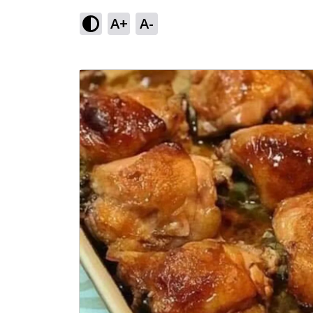
A+
A-