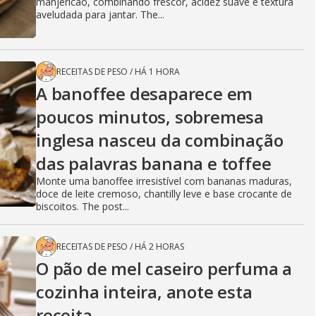
manjericão, combinando frescor, acidez suave e textura
aveludada para jantar. The...
RECEITAS DE PESO
/
HÁ 1 HORA
A banoffee desaparece em
poucos minutos, sobremesa
inglesa nasceu da combinação
das palavras banana e toffee
Monte uma banoffee irresistível com bananas maduras,
doce de leite cremoso, chantilly leve e base crocante de
biscoitos. The post...
RECEITAS DE PESO
/
HÁ 2 HORAS
O pão de mel caseiro perfuma a
cozinha inteira, anote esta
receita