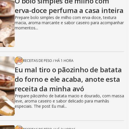
O bolo simples de milho com
erva-doce perfuma a casa inteira
Prepare bolo simples de milho com erva-doce, textura
macia, aroma marcante e sabor caseiro para acompanhar
momentos...
RECEITAS DE PESO
/
HÁ 1 HORA
Eu mal tiro o pãozinho de batata
do forno e ele acaba, anote esta
receita da minha avó
Prepare pãozinho de batata macio e dourado, com massa
leve, aroma caseiro e sabor delicado para manhãs
especiais. The post Eu mal...