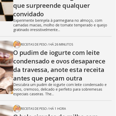
que surpreende qualquer
convidado
Experimente berinjela à parmegiana no almoço, com
camadas macias, molho de tomate temperado e queijo
gratinado irresistivelmente...
RECEITAS DE PESO
/
HÁ 26 MINUTOS
O pudim de iogurte com leite
condensado e ovos desaparece
da travessa, anote esta receita
antes que peçam outra
Descubra um pudim de iogurte com leite condensado e
ovos, cremoso, delicado e perfeito para sobremesas
especiais caseiras. The...
RECEITAS DE PESO
/
HÁ 1 HORA