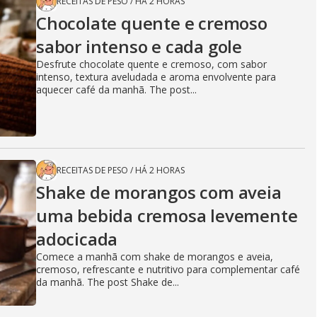
RECEITAS DE PESO
/
HÁ 2 HORAS
Chocolate quente e cremoso
sabor intenso e cada gole
Desfrute chocolate quente e cremoso, com sabor
intenso, textura aveludada e aroma envolvente para
aquecer café da manhã. The post...
RECEITAS DE PESO
/
HÁ 2 HORAS
Shake de morangos com aveia
uma bebida cremosa levemente
adocicada
Comece a manhã com shake de morangos e aveia,
cremoso, refrescante e nutritivo para complementar café
da manhã. The post Shake de...