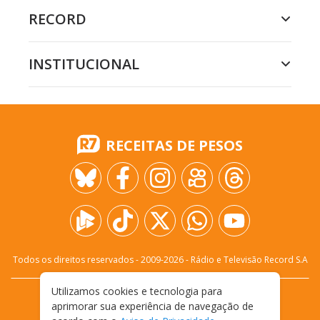
RECORD
INSTITUCIONAL
RECEITAS DE PESOS
Todos os direitos reservados - 2009-
2026
- Rádio e Televisão Record S.A
Utilizamos cookies e tecnologia para
CARREIRA
FALE CONOSCO
PRIVACIDADE
aprimorar sua experiência de navegação de
TERMOS E CONDIÇÕES DE USO