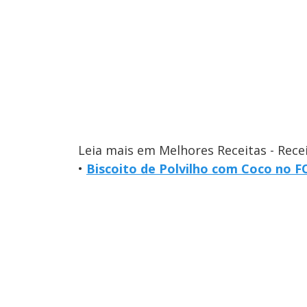
Leia mais em Melhores Receitas - Rece
•
Biscoito de Polvilho com Coco no 