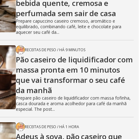
bebida quente, cremosa e
perfumada sem sair de casa
Prepare capuccino caseiro cremoso, aromático e
equilibrado, combinando café, leite e chocolate para
aquecer seu café da...
RECEITAS DE PESO
/
HÁ 9 MINUTOS
Pão caseiro de liquidificador com
massa pronta em 10 minutos
que vai transformar o seu café
da manhã
Prepare pão caseiro de liquidificador com massa fofinha,
casca dourada e aroma acolhedor para café da manhã
especial. The post...
RECEITAS DE PESO
/
HÁ 1 HORA
Adeus à sova, pão caseiro que