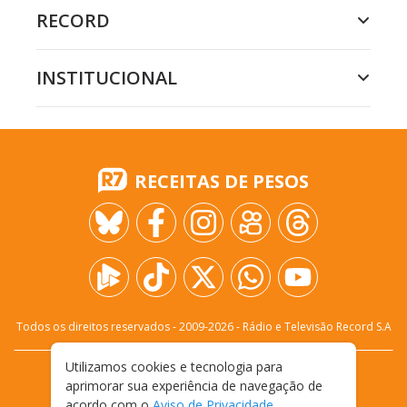
RECORD
INSTITUCIONAL
RECEITAS DE PESOS
Todos os direitos reservados - 2009-
2026
- Rádio e Televisão Record S.A
Utilizamos cookies e tecnologia para
CARREIRA
FALE CONOSCO
PRIVACIDADE
aprimorar sua experiência de navegação de
TERMOS E CONDIÇÕES DE USO
acordo com o
Aviso de Privacidade
.